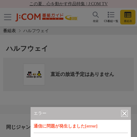
この夏、心を動かす作品特集 | J:COM TV
検索
CS番組一覧
番組表
番組表
ハルフウェイ
ハルフウェイ
直近の放送予定はありません
エラー
通信に問題が発生しました[error]
同じジャンルのおすすめ番組