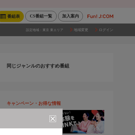
CS番組一覧
加入案内
番組表
地域変更
ログイン
設定地域：
東京 東エリア
同じジャンルのおすすめ番組
キャンペーン・お得な情報