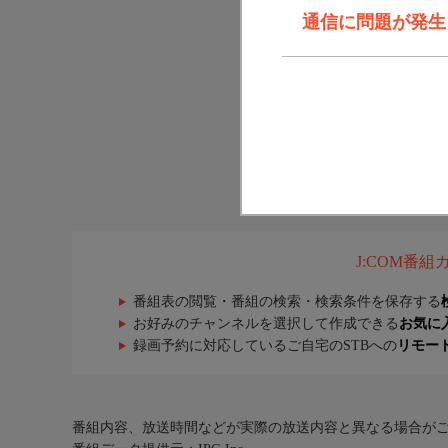
通信に問題が発生しま
J:COM番
番組表の閲覧・番組の検索・検索条件を保存する
お好みのチャンネルを選択して作成できる
お気に
録画予約に対応しているご自宅のSTBへの
リモー
番組内容、放送時間などが実際の放送内容と異なる場合が