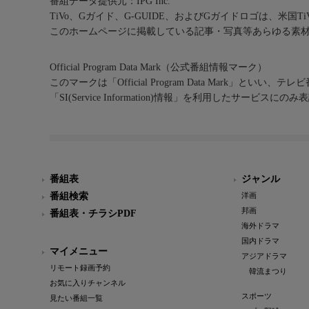
番組データ提供元：IPG Inc.
TiVo、Gガイド、G-GUIDE、およびGガイドロゴは、米国T
このホームページに掲載している記事・写真等あらゆる素
Official Program Data Mark（公式番組情報マーク）
このマークは「Official Program Data Mark」といい
「SI(Service Information)情報」を利用したサービ
番組表
ジャンル
番組検索
洋画
邦画
番組表・チラシPDF
海外ドラマ
国内ドラマ
マイメニュー
アジアドラマ
リモート録画予約
韓流まつり
お気に入りチャンネル
スポーツ
見たい番組一覧