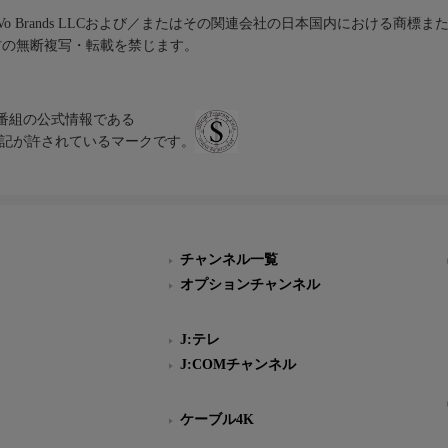
iVo Brands LLCおよび／またはその関連会社の日本国内における商標
材の無断複写・転載を禁じます。
、テレビ番組の公式情報である
スにのみ表記が許されているマークです。
チャンネル一覧
オプションチャンネル
J:テレ
J:COMチャンネル
ケーブル4K