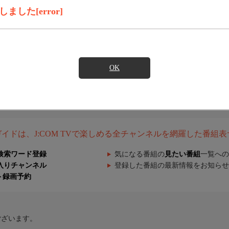
した[error]
OK
組ガイドは、J:COM TVで楽しめる全チャンネルを網羅した番組
検索ワード登録
気になる番組の
見たい番組
一覧への
入りチャンネル
登録した番組の最新情報をお知らせ
ト録画予約
ございます。