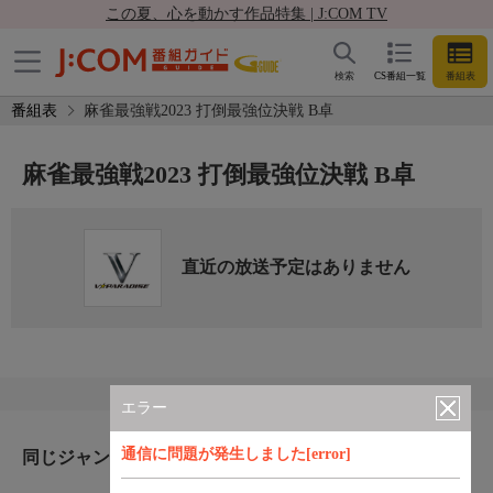
この夏、心を動かす作品特集 | J:COM TV
検索
CS番組一覧
番組表
番組表
麻雀最強戦2023 打倒最強位決戦 B卓
麻雀最強戦2023 打倒最強位決戦 B卓
直近の放送予定はありません
エラー
通信に問題が発生しました[error]
同じジャンルのおすすめ番組