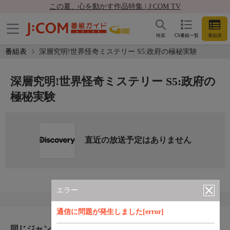
この夏、心を動かす作品特集 | J:COM TV
検索
CS番組一覧
番組表
番組表
深層究明!世界怪奇ミステリー S5:政府の極秘実験
深層究明!世界怪奇ミステリー S5:政府の
極秘実験
直近の放送予定はありません
エラー
通信に問題が発生しました[error]
同じジャンルのおすすめ番組