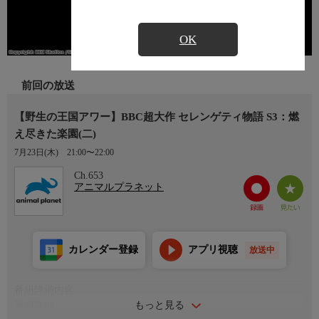
OK
前回の放送
【野生の王国アワー】BBC超大作 セレンゲティ物語 S3：燃
え尽きた楽園(二)
7月23日(木)
21:00〜22:00
Ch.653
アニマルプラネット
カレンダー登録
アプリ視聴
放送中
番組詳細内容
もっと見る
番組詳細