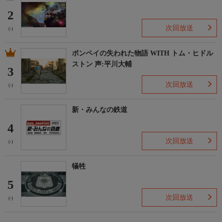
2
次回放送
(-)
ポンペイの失われた物語 WITH トム・ヒドル
ストン 声:平川大輔
3
次回放送
(-)
新・みんなの鉄道
4
次回放送
(-)
犠牲
5
次回放送
(-)