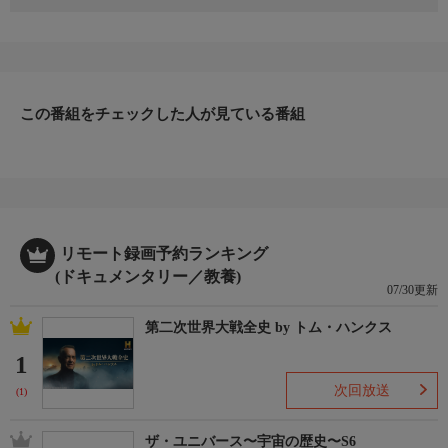
火事の爪痕が残るなか、ヒヒのバカリは仲間の焦げた頭の骨を見
つけ、群れの新たな棲みかを探す。岩山の穴に避難していたメス
ライオンのカリは、食べ物や守ってくれるものもなくプライドか
ら引き離される。子どもたちを毒ヘビから守れるのか？また家族
とはぐれてしまった若いメスのヒョウ、ムズリは狩りに苦戦。や
がて雨が降り、焼け野原の大地に緑が甦る。子守りや子育て、群
この番組をチェックした人が見ている番組
れを率いる動物たちの奮闘に迫る。
リモート録画予約ランキング
(ドキュメンタリー／教養)
07/30更新
第二次世界大戦全史 by トム・ハンクス
1
次回放送
(1)
ザ・ユニバース〜宇宙の歴史〜S6