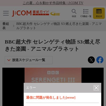
この夏、心を動かす作品特集 | J:COM TV
検索
CS番組一覧
番組表
番組
BBC超大作 セレンゲティ物語 S3:燃え尽きた楽園 - アニマ
表
ルプラネット
BBC超大作 セレンゲティ物語 S3:燃え尽
きた楽園 - アニマルプラネット
放送スケジュール一覧
エラー
通信に問題が発生しました[error]