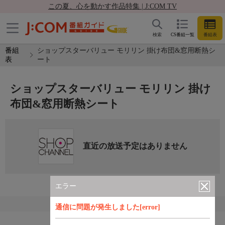
この夏、心を動かす作品特集 | J:COM TV
検索
CS番組一覧
番組表
番組
ショップスターバリュー モリリン 掛け布団&窓用断熱シ
表
ート
ショップスターバリュー モリリン 掛け
布団&窓用断熱シート
直近の放送予定はありません
エラー
通信に問題が発生しました[error]