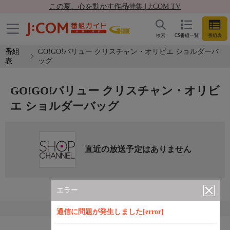
この夏、心を動かす作品特集 | J:COM TV
検索
CS番組一覧
番組表
番組
GO!GO!バリュー クリスチャン・オリビエ ショルダーバ
表
ッグ
GO!GO!バリュー クリスチャン・オリビ
エ ショルダーバッグ
直近の放送予定はありません
エラー
通信に問題が発生しました[error]