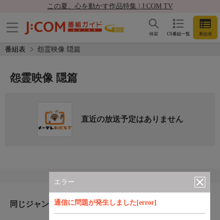
この夏、心を動かす作品特集 | J:COM TV
検索
CS番組一覧
番組表
番組表
怨霊映像 隠篇
怨霊映像 隠篇
直近の放送予定はありません
エラー
通信に問題が発生しました[error]
同じジャンルのおすすめ番組