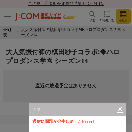
この夏、心を動かす作品特集 | J:COM TV
検索
CS番組一覧
番組表
番組
大人気振付師の槙田紗子コラボ!◆ハロプロダンス学園 シ
表
ーズン14
大人気振付師の槙田紗子コラボ!◆ハロ
プロダンス学園 シーズン14
直近の放送予定はありません
エラー
通信に問題が発生しました[error]