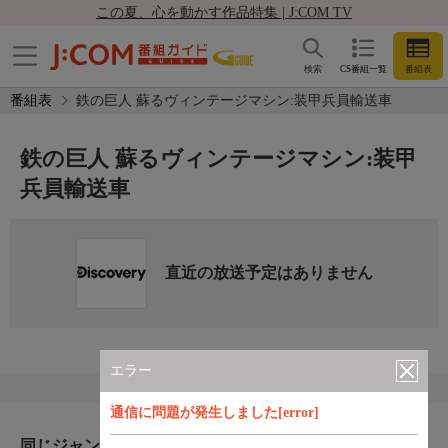
この夏、心を動かす作品特集 | J:COM TV
検索
CS番組一覧
番組表
番組表
鉄の巨人 蘇るヴィンテージマシン:装甲兵員輸送車
鉄の巨人 蘇るヴィンテージマシン:装甲
兵員輸送車
直近の放送予定はありません
エラー
通信に問題が発生しました[error]
同じジャンルのおすすめ番組