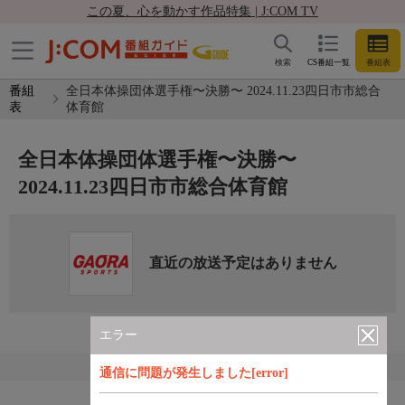
この夏、心を動かす作品特集 | J:COM TV
検索
CS番組一覧
番組表
番組
全日本体操団体選手権〜決勝〜 2024.11.23四日市市総合
表
体育館
全日本体操団体選手権〜決勝〜
2024.11.23四日市市総合体育館
直近の放送予定はありません
エラー
通信に問題が発生しました[error]