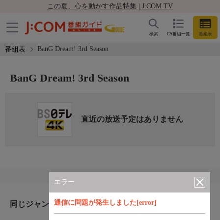
この夏、心を動かす作品特集 | J:COM TV
検索
CS番組一覧
番組表
BanG Dream! 3rd Season
番組表
BanG Dream! 3rd Season
直近の放送予定はありません
エラー
通信に問題が発生しました[error]
同じジャンルのおすすめ番組