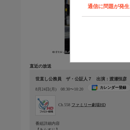
通信に問題が発生しま
直近の放送
世直し公務員 ザ・公証人７ 出演：渡瀬恒彦
カレンダー登録
8月24日(月)
08:30〜10:20
Ch.558
ファミリー劇場HD
番組詳細内容
【あらすじ】