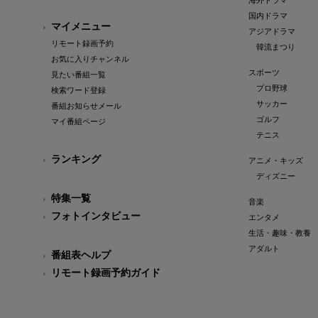
海外ドラマ
国内ドラマ
マイメニュー
アジアドラマ
リモート録画予約
韓流まつり
お気に入りチャンネル
スポーツ
見たい番組一覧
プロ野球
検索ワード登録
サッカー
番組お知らせメール
ゴルフ
マイ番組ページ
テニス
ランキング
アニメ・キッズ
ディズニー
特集一覧
音楽
フォトインタビュー
エンタメ
生活・趣味・教養
アダルト
番組表ヘルプ
リモート録画予約ガイド