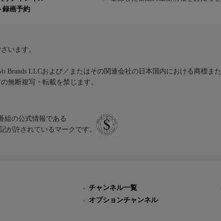
ト録画予約
ございます。
iVo Brands LLCおよび／またはその関連会社の日本国内における商標
材の無断複写・転載を禁じます。
、テレビ番組の公式情報である
スにのみ表記が許されているマークです。
チャンネル一覧
オプションチャンネル