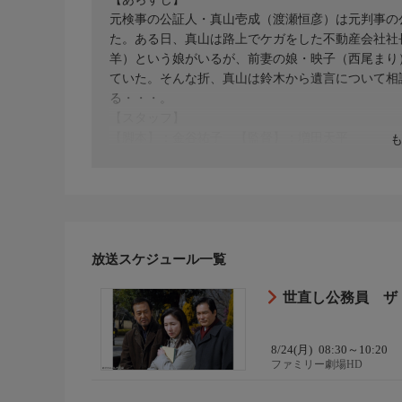
元検事の公証人・真山壱成（渡瀬恒彦）は元判事の
た。ある日、真山は路上でケガをした不動産会社社
羊）という娘がいるが、前妻の娘・映子（西尾まり
ていた。そんな折、真山は鈴木から遺言について相
る・・・。
【スタッフ】
【脚本】：金谷祐子 【監督】：増田天平
【キャスト】
【出演】：渡瀬恒彦、竹内都子、沖直未、山本麻生
弥、西尾まり、遠藤たつお、石母田史朗、吉見一豊
【サブタイトル】
-
【放送・製作】
放送スケジュール一覧
2008年初放送
【話数】
世直し公務員 ザ
-
【視聴制限】
8/24(月)
08:30～10:20
-
ファミリー劇場HD