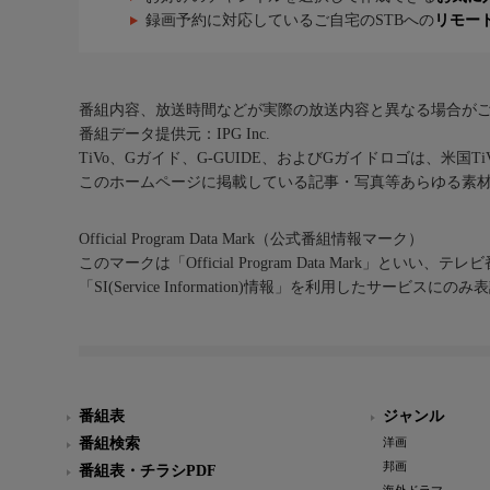
録画予約に対応しているご自宅のSTBへの
リモー
番組内容、放送時間などが実際の放送内容と異なる場合が
番組データ提供元：IPG Inc.
TiVo、Gガイド、G-GUIDE、およびGガイドロゴは、米国T
このホームページに掲載している記事・写真等あらゆる素
Official Program Data Mark（公式番組情報マーク）
このマークは「Official Program Data Mark」といい
「SI(Service Information)情報」を利用したサービ
番組表
ジャンル
番組検索
洋画
邦画
番組表・チラシPDF