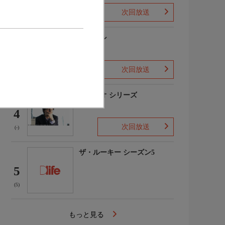
次回放送
(1)
下山メシ
3
次回放送
(-)
ガリレオ シリーズ
4
次回放送
(-)
ザ・ルーキー シーズン5
5
(5)
もっと見る