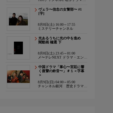
スポーツ・アニメ
ヴェラ〜信念の女警部〜 #1
[字]
8月8日(土) 16:00～17:55
ミステリーチャンネル
光あるうちに光の中を進め
闇動画 極選 下
8月8日(土) 23:45～01:00
メ〜テレNEXT ドラマ・エンタ
メ・ダンス
中国ドラマ「掌心〜宮廷に響
く復讐の鈴音〜」＃１＜字幕
＞
8月9日(日) 04:00～05:00
チャンネル銀河 歴史ドラマ・
サスペンス・日本のうた