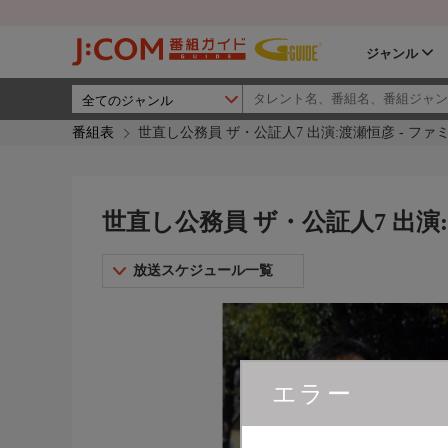
ジャンル
番組表
世直し公務員 ザ・公証人7 出演:渡瀬恒彦 - ファ
世直し公務員 ザ・公証人7 出演:
放送スケジュール一覧
エラー