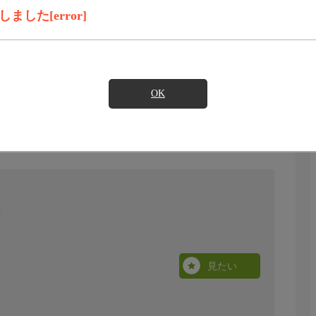
した[error]
OK
見たい