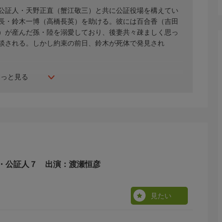
公証人・天野正直（蟹江敬三）と共に公証役場を構えてい
長・鈴木一博（高橋長英）を助ける。彼には百合香（吉田
）が産んだ孫・陸を溺愛しており、後妻共々疎ましく思っ
談される。しかし約束の前日、鈴木が死体で発見され
もっと見る
、森雅晴、犬塚弘、高橋長英、河西健司、吉田羊、若林久
、中村柊芽、結城しのぶ、片桐竜次、蟹江敬三 ほか
・公証人７ 出演：渡瀬恒彦
見たい