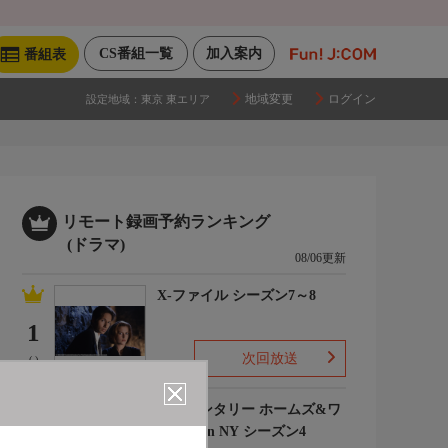
CS番組一覧
加入案内
番組表
地域変更
ログイン
設定地域：
東京 東エリア
リモート録画予約ランキング
(ドラマ)
08/06更新
X-ファイル シーズン7～8
1
次回放送
(-)
エレメンタリー ホームズ&ワ
トソン in NY シーズン4
2