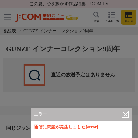
この夏、心を動かす作品特集 | J:COM TV
検索
CS番組一覧
番組表
番組表
GUNZE インナーコレクション9周年
GUNZE インナーコレクション9周年
直近の放送予定はありません
エラー
通信に問題が発生しました[error]
同じジャンルのおすすめ番組