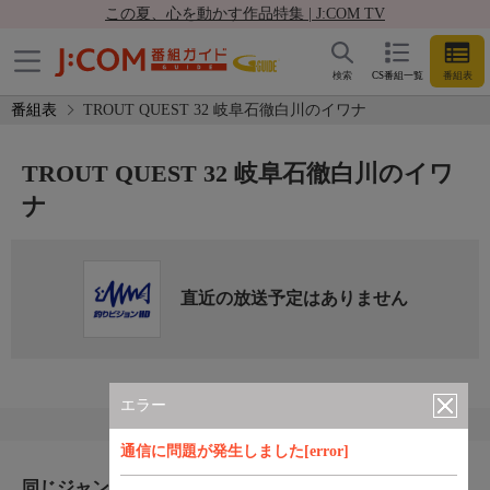
この夏、心を動かす作品特集 | J:COM TV
検索
CS番組一覧
番組表
番組表
TROUT QUEST 32 岐阜石徹白川のイワナ
TROUT QUEST 32 岐阜石徹白川のイワ
ナ
直近の放送予定はありません
エラー
通信に問題が発生しました[error]
同じジャンルのおすすめ番組