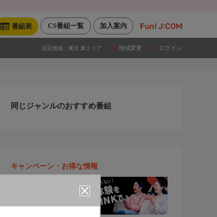
CS番組一覧
加入案内
番組表
地域変更
ログイン
設定地域：
東京 東エリア
同じジャンルのおすすめ番組
キャンペーン・お得な情報