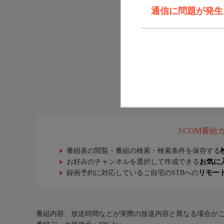
通信に問題が発生しま
J:COM番
番組表の閲覧・番組の検索・検索条件を保存する
お好みのチャンネルを選択して作成できる
お気に
録画予約に対応しているご自宅のSTBへの
リモー
番組内容、放送時間などが実際の放送内容と異なる場合が