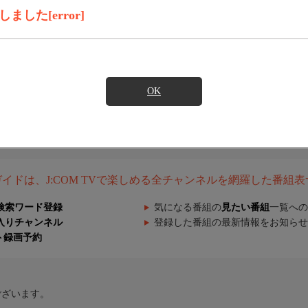
した[error]
OK
組ガイドは、J:COM TVで楽しめる全チャンネルを網羅した番組
検索ワード登録
気になる番組の
見たい番組
一覧への
入りチャンネル
登録した番組の最新情報をお知らせ
ト録画予約
ございます。