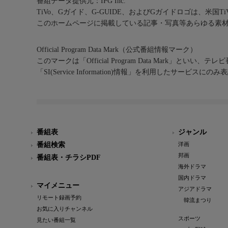
番組データ提供元：IPG Inc.
TiVo、Gガイド、G-GUIDE、およびGガイドロゴは、米国T
このホームページに掲載している記事・写真等あらゆる素
Official Program Data Mark（公式番組情報マーク）
このマークは「Official Program Data Mark」といい
「SI(Service Information)情報」を利用したサービ
番組表
ジャンル
番組検索
洋画
邦画
番組表・チラシPDF
海外ドラマ
国内ドラマ
マイメニュー
アジアドラマ
リモート録画予約
韓流まつり
お気に入りチャンネル
スポーツ
見たい番組一覧