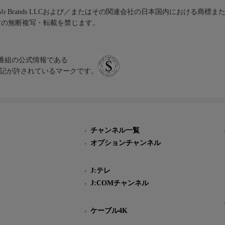
iVo Brands LLCおよび／またはその関連会社の日本国内における商標
材の無断複写・転載を禁じます。
、テレビ番組の公式情報である
スにのみ表記が許されているマークです。
チャンネル一覧
オプションチャンネル
J:テレ
J:COMチャンネル
ケーブル4K