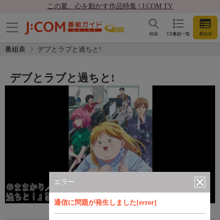
この夏、心を動かす作品特集 | J:COM TV
検索
CS番組一覧
番組表
番組表
デブとラブと過ちと!
デブとラブと過ちと!
エラー
通信に問題が発生しました[error]