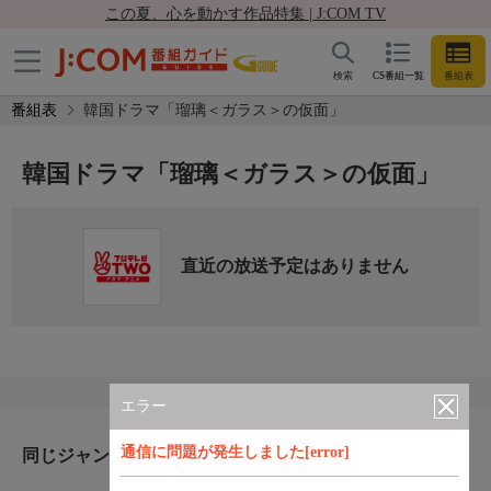
この夏、心を動かす作品特集 | J:COM TV
検索
CS番組一覧
番組表
番組表
韓国ドラマ「瑠璃＜ガラス＞の仮面」
韓国ドラマ「瑠璃＜ガラス＞の仮面」
直近の放送予定はありません
エラー
通信に問題が発生しました[error]
同じジャンルのおすすめ番組