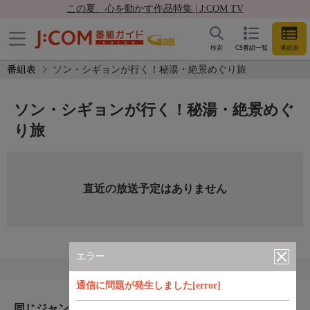
この夏、心を動かす作品特集 | J:COM TV
検索
CS番組一覧
番組表
番組表
ソン・シギョンが行く！秘湯・絶景めぐり旅
ソン・シギョンが行く！秘湯・絶景めぐ
り旅
直近の放送予定はありません
エラー
通信に問題が発生しました[error]
同じジャンルのおすすめ番組