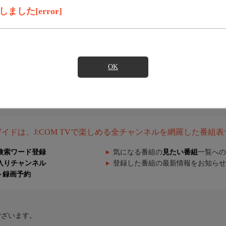
した[error]
OK
組ガイドは、J:COM TVで楽しめる全チャンネルを網羅した番組
検索ワード登録
気になる番組の
見たい番組
一覧への
入りチャンネル
登録した番組の最新情報をお知らせ
ト録画予約
ございます。