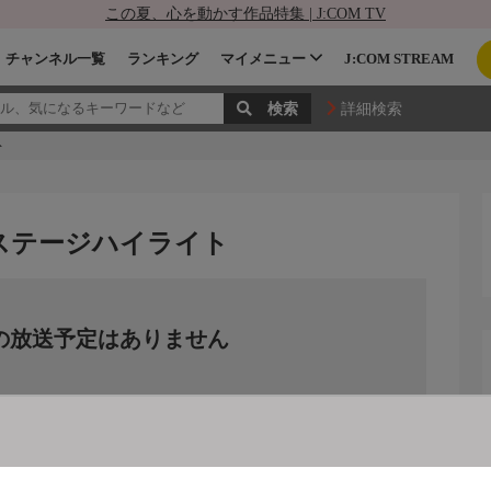
この夏、心を動かす作品特集 | J:COM TV
チャンネル一覧
ランキング
マイメニュー
J:COM STREAM
詳細検索
ト
0ステージハイライト
の放送予定はありません