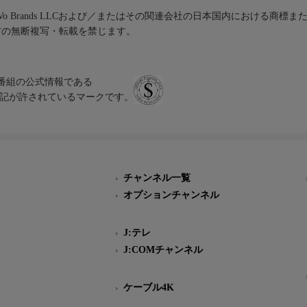
iVo Brands LLCおよび／またはその関連会社の日本国内における商標
材の無断複写・転載を禁じます。
、テレビ番組の公式情報である
スにのみ表記が許されているマークです。
チャンネル一覧
オプションチャンネル
J:テレ
J:COMチャンネル
ケーブル4K