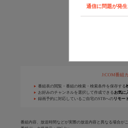
通信に問題が発生しま
J:COM番
番組表の閲覧・番組の検索・検索条件を保存する
お好みのチャンネルを選択して作成できる
お気に
録画予約に対応しているご自宅のSTBへの
リモー
番組内容、放送時間などが実際の放送内容と異なる場合が