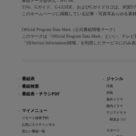
番組データ提供元：IPG Inc.
TiVo、Gガイド、G-GUIDE、およびGガイドロゴは、米国T
このホームページに掲載している記事・写真等あらゆる素
Official Program Data Mark（公式番組情報マーク）
このマークは「Official Program Data Mark」といい
「SI(Service Information)情報」を利用したサービ
番組表
ジャンル
番組検索
洋画
邦画
番組表・チラシPDF
海外ドラマ
国内ドラマ
マイメニュー
アジアドラマ
リモート録画予約
韓流まつり
お気に入りチャンネル
スポーツ
見たい番組一覧