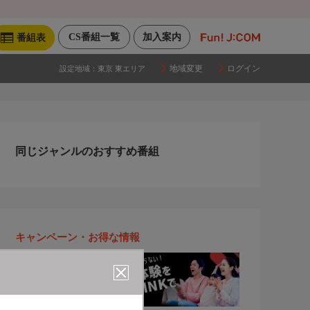
CS番組一覧
加入案内
番組表
地域変更
ログイン
設定地域：
東京 東エリア
同じジャンルのおすすめ番組
キャンペーン・お得な情報