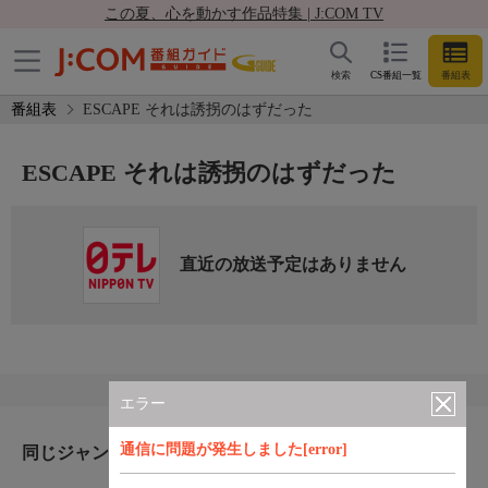
この夏、心を動かす作品特集 | J:COM TV
検索
CS番組一覧
番組表
番組表
ESCAPE それは誘拐のはずだった
ESCAPE それは誘拐のはずだった
直近の放送予定はありません
エラー
通信に問題が発生しました[error]
同じジャンルのおすすめ番組