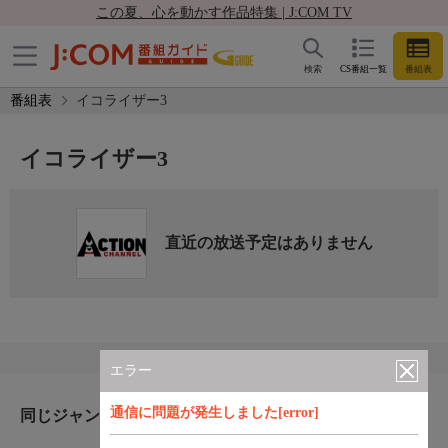
この夏、心を動かす作品特集 | J:COM TV
検索
CS番組一覧
番組表
番組表
イコライザー3
イコライザー3
直近の放送予定はありません
エラー
通信に問題が発生しました[error]
同じジャンルのおすすめ番組