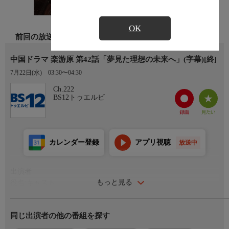
OK
前回の放送
中国ドラマ 楽游原 第42話「夢見た理想の未来へ」(字幕)[終]
7月22日(水)
03:30〜04:30
Ch.222
BS12トゥエルビ
カレンダー登録
アプリ視聴
放送中
出演者
もっと見る
役名:キャスト
李嶷(りぎょく)/十七郎(じゅうしちろう):シュー・カイ
崔琳(さいりん):ジン・ティエン
同じ出演者の他の番組を探す
桃子(とうし):ジョンホー・フイズー
若様:ガオ・ハン