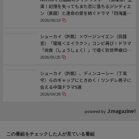
演！記憶を失ってもまた恋に落ちる――ジンティエ
ン（景甜）と運命の愛を紡ぐドラマ「四海重
明」
2026/06/10
シューカイ（許凱）×ウージンイエン（呉謹
言）「瓔珞＜エイラク＞」コンビ再び！ドラマ
「尚食（しょうしょく）」で描く別世界線ロマ
ンス
2026/05/25
シューカイ（許凱）、ディンユーシー（丁禹
兮）らのギャップにときめく！ツンデレ男子に
会える中国ドラマ5選
2026/04/26
J:magazine!
powered by
この番組をチェックした人が見ている番組