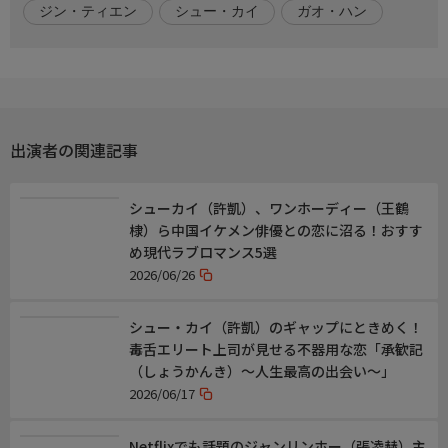
ジン・ティエン
シュー・カイ
ガオ・ハン
顧婉娘(こえんじょう):チャオ・ジャーミン
謝長耳(しゃちょうじ):リウ・ドンチン
番組内容
李嶷(りぎょく)は仮死状態から蘇った崔琳(さいりん)と力を合わ
せ、秘密裏に孫靖(そんせい)に協力し柳承鋒(りゅうしょうほう)
出演者の関連記事
をも操った悪党の顧(こ)宰相を成敗した。そして、李嶷は父親と
初めて親子らしい時間を過ごすと、良き皇帝となることを誓って
即位したのだった。新たな皇帝となった李嶷と崔琳との間には息
シューカイ（許凱）、ワンホーディー（王鶴
子と娘が生まれ、やがて10年の時が過ぎると…。
棣）ら中国イケメン俳優との恋に沼る！おすす
め現代ラブロマンス5選
音声
2026/06/26
中国語・日本語字幕
シュー・カイ（許凱）のギャップにときめく！
おしらせ
毒舌エリート上司が見せる不器用な恋「承歓記
■話題のアジアドラマを見逃さない!
（しょうかんき）～人生最高の出会い～」
詳しい作品情報や今後のラインナップは「BS12 アジドラ」で検
2026/06/17
索!
最新情報は公式X(旧Twitter)「@BS12_asia」をフォロー
Netflixでも話題のジャンリンホー（張凌赫）主