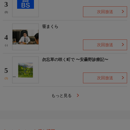
3
次回放送
(8)
笹まくら
4
次回放送
(-)
勿忘草の咲く町で 〜安曇野診療記〜
5
次回放送
(3)
もっと見る