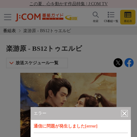
この夏、心を動かす作品特集 | J:COM TV
検索
CS番組一覧
番組表
番組表
楽游原 - BS12トゥエルビ
楽游原 - BS12トゥエルビ
放送スケジュール一覧
エラー
通信に問題が発生しました[error]