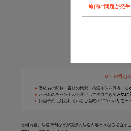
通信に問題が発生しま
J:COM番
番組表の閲覧・番組の検索・検索条件を保存する
お好みのチャンネルを選択して作成できる
お気に
録画予約に対応しているご自宅のSTBへの
リモー
番組内容、放送時間などが実際の放送内容と異なる場合が