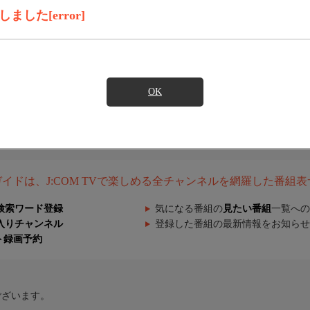
した[error]
OK
組ガイドは、J:COM TVで楽しめる全チャンネルを網羅した番組
検索ワード登録
気になる番組の
見たい番組
一覧への
入りチャンネル
登録した番組の最新情報をお知らせ
ト録画予約
ございます。