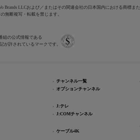
iVo Brands LLCおよび／またはその関連会社の日本国内における商標
材の無断複写・転載を禁じます。
、テレビ番組の公式情報である
スにのみ表記が許されているマークです。
チャンネル一覧
オプションチャンネル
J:テレ
J:COMチャンネル
ケーブル4K