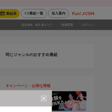
CS番組一覧
加入案内
番組表
地域変更
ログイン
設定地域：
東京 東エリア
同じジャンルのおすすめ番組
キャンペーン・お得な情報