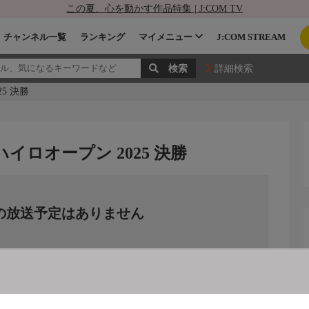
この夏、心を動かす作品特集 | J:COM TV
チャンネル一覧
ランキング
マイメニュー
J:COM STREAM
詳細検索
5 決勝
イロオープン 2025 決勝
の放送予定はありません