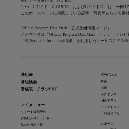
番組データ提供元：IPG Inc.
TiVo、Gガイド、G-GUIDE、およびGガイドロゴは、米国T
このホームページに掲載している記事・写真等あらゆる素
Official Program Data Mark（公式番組情報マーク）
このマークは「Official Program Data Mark」といい
「SI(Service Information)情報」を利用したサービ
番組表
ジャンル
番組検索
洋画
邦画
番組表・チラシPDF
海外ドラマ
国内ドラマ
マイメニュー
アジアドラマ
リモート録画予約
韓流まつり
お気に入りチャンネル
スポーツ
見たい番組一覧