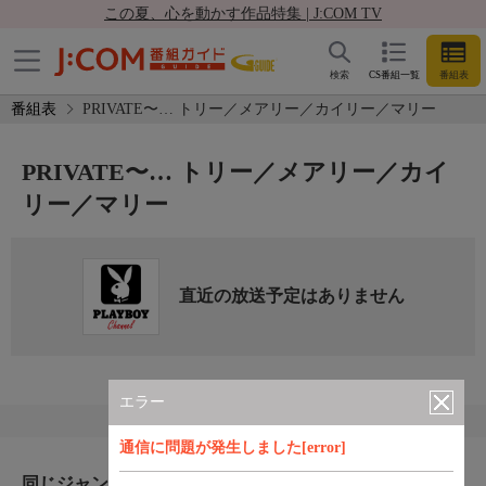
この夏、心を動かす作品特集 | J:COM TV
検索
CS番組一覧
番組表
番組表
PRIVATE〜… トリー／メアリー／カイリー／マリー
PRIVATE〜… トリー／メアリー／カイ
リー／マリー
直近の放送予定はありません
エラー
通信に問題が発生しました[error]
同じジャンルのおすすめ番組