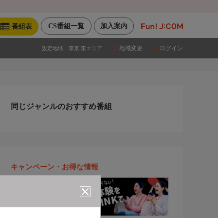
CS番組一覧
加入案内
番組表
地域変更
ログイン
設定地域：
東京 東エリア
同じジャンルのおすすめ番組
キャンペーン・お得な情報