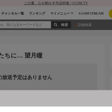
この夏、心を動かす作品特集 | J:COM TV
チャンネル一覧
ランキング
マイメニュー
J:COM STREAM
詳細検索
たちに… 望月瞳
の放送予定はありません