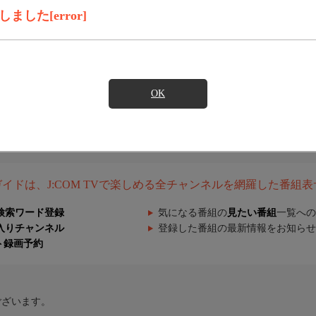
した[error]
OK
組ガイドは、J:COM TVで楽しめる全チャンネルを網羅した番組
検索ワード登録
気になる番組の
見たい番組
一覧への
入りチャンネル
登録した番組の最新情報をお知らせ
ト録画予約
ございます。