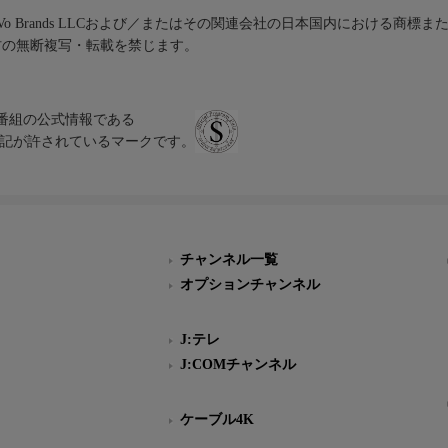
iVo Brands LLCおよび／またはその関連会社の日本国内における商標
材の無断複写・転載を禁じます。
、テレビ番組の公式情報である
スにのみ表記が許されているマークです。
チャンネル一覧
オプションチャンネル
J:テレ
J:COMチャンネル
ケーブル4K