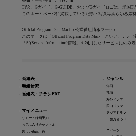
番組データ提供元：IPG Inc.
TiVo、Gガイド、G-GUIDE、およびGガイドロゴは、米国T
このホームページに掲載している記事・写真等あらゆる素
Official Program Data Mark（公式番組情報マーク）
このマークは「Official Program Data Mark」といい
「SI(Service Information)情報」を利用したサービ
番組表
ジャンル
番組検索
洋画
邦画
番組表・チラシPDF
海外ドラマ
国内ドラマ
マイメニュー
アジアドラマ
リモート録画予約
韓流まつり
お気に入りチャンネル
スポーツ
見たい番組一覧