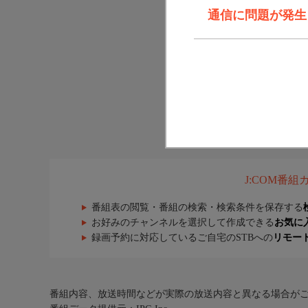
通信に問題が発生しま
J:COM番
番組表の閲覧・番組の検索・検索条件を保存する
お好みのチャンネルを選択して作成できる
お気に
録画予約に対応しているご自宅のSTBへの
リモー
番組内容、放送時間などが実際の放送内容と異なる場合が