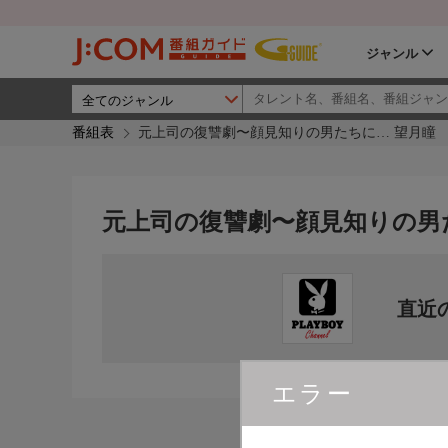
ジャンル
番組表
元上司の復讐劇〜顔見知りの男たちに… 望月瞳
元上司の復讐劇〜顔見知りの男
直近
エラー