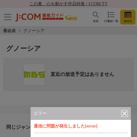
この夏、心を動かす作品特集 | J:COM TV
検索
CS番組一覧
番組表
番組表
グノーシア
グノーシア
直近の放送予定はありません
エラー
通信に問題が発生しました[error]
同じジャンルのおすすめ番組