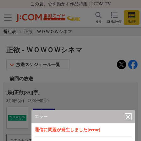
この夏、心を動かす作品特集 | J:COM TV
検索
CS番組一覧
番組表
番組表
正欲 - ＷＯＷＯＷシネマ
正欲 - ＷＯＷＯＷシネマ
放送スケジュール一覧
前回の放送
[映]正欲[SS][字]
8月5日(水)
23:00〜01:20
Ch.193
オプション
ＷＯＷＯＷシネマ
エラー
通信に問題が発生しました[error]
このチャンネルのご視聴には、オプションチャンネル(有料)のご契約が