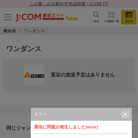
この夏、心を動かす作品特集 | J:COM TV
検索
CS番組一覧
番組表
番組表
ワンダンス
ワンダンス
直近の放送予定はありません
エラー
通信に問題が発生しました[error]
同じジャンルのおすすめ番組