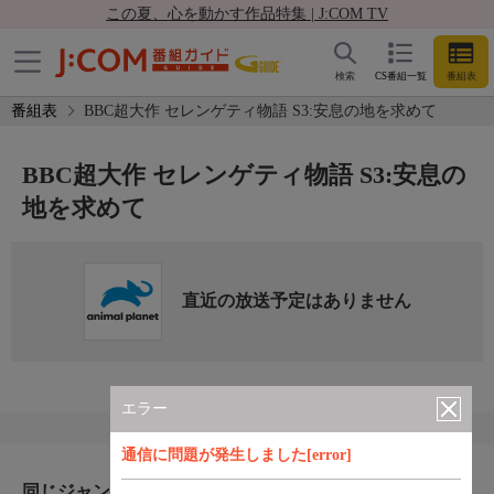
この夏、心を動かす作品特集 | J:COM TV
検索
CS番組一覧
番組表
番組表
BBC超大作 セレンゲティ物語 S3:安息の地を求めて
BBC超大作 セレンゲティ物語 S3:安息の
地を求めて
直近の放送予定はありません
エラー
通信に問題が発生しました[error]
同じジャンルのおすすめ番組