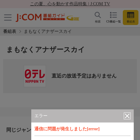
この夏、心を動かす作品特集 | J:COM TV
検索
CS番組一覧
番組表
番組表
まもなくアナザースカイ
まもなくアナザースカイ
直近の放送予定はありません
エラー
通信に問題が発生しました[error]
同じジャンルのおすすめ番組