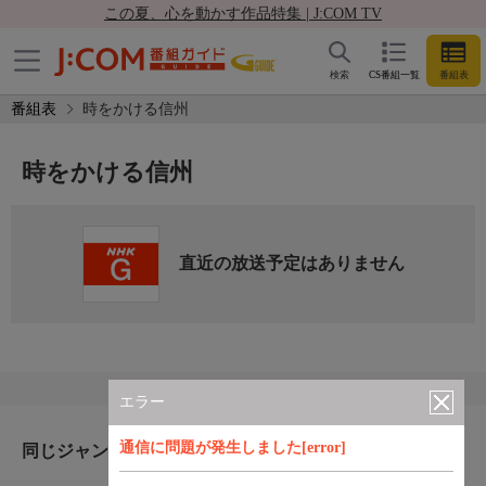
この夏、心を動かす作品特集 | J:COM TV
検索
CS番組一覧
番組表
番組表
時をかける信州
時をかける信州
直近の放送予定はありません
エラー
通信に問題が発生しました[error]
同じジャンルのおすすめ番組