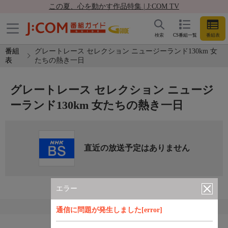
この夏、心を動かす作品特集 | J:COM TV
検索
CS番組一覧
番組表
番組
グレートレース セレクション ニュージーランド130km 女
表
たちの熱き一日
グレートレース セレクション ニュージ
ーランド130km 女たちの熱き一日
直近の放送予定はありません
エラー
通信に問題が発生しました[error]