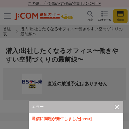
この夏、心を動かす作品特集 | J:COM TV
検索
CS番組一覧
番組表
番組
潜入!出社したくなるオフィス〜働きやすい空間づくりの
表
最前線〜
潜入!出社したくなるオフィス〜働きや
すい空間づくりの最前線〜
直近の放送予定はありません
エラー
通信に問題が発生しました[error]