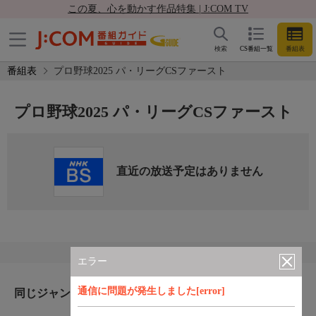
この夏、心を動かす作品特集 | J:COM TV
検索
CS番組一覧
番組表
番組表
プロ野球2025 パ・リーグCSファースト
プロ野球2025 パ・リーグCSファースト
直近の放送予定はありません
エラー
通信に問題が発生しました[error]
同じジャンルのおすすめ番組