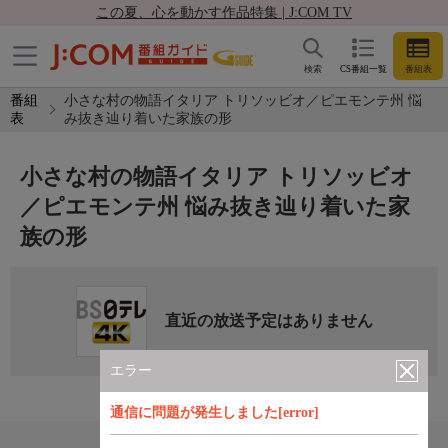
この夏、心を動かす作品特集 | J:COM TV
検索
CS番組一覧
番組表
番組
小さな村の物語イタリア トリソッビオ／ピエモンテ州 悩
表
み抜き辿り着いた家族の形
小さな村の物語イタリア トリソッビオ
／ピエモンテ州 悩み抜き辿り着いた家
族の形
直近の放送予定はありません
エラー
通信に問題が発生しました[error]