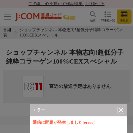
この夏、心を動かす作品特集 | J:COM TV
検索
CS番組一覧
番組表
番組
ショップチャンネル 本物志向!超低分子純粋コラーゲン
表
100%CEXスぺシャル
ショップチャンネル 本物志向!超低分子
純粋コラーゲン100%CEXスぺシャル
直近の放送予定はありません
エラー
通信に問題が発生しました[error]