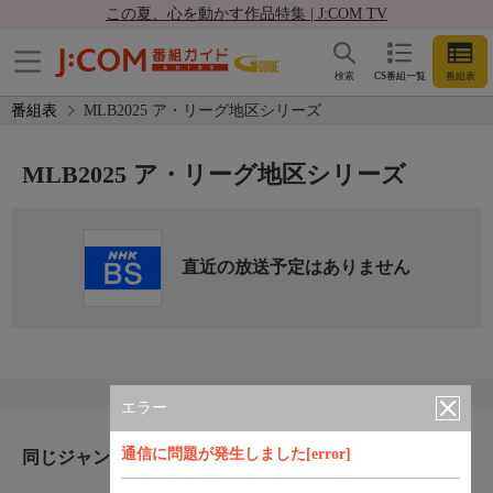
この夏、心を動かす作品特集 | J:COM TV
検索
CS番組一覧
番組表
番組表
MLB2025 ア・リーグ地区シリーズ
MLB2025 ア・リーグ地区シリーズ
直近の放送予定はありません
エラー
通信に問題が発生しました[error]
同じジャンルのおすすめ番組