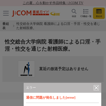
この夏、心を動かす作品特集 | J:COM TV
検索
CS番組一覧
番組表
番組
性交総合大学病院 看護師による口淫・手淫・性交を通じ
表
た射精医療。
性交総合大学病院 看護師による口淫・手
淫・性交を通じた射精医療。
直近の放送予定はありません
エラー
通信に問題が発生しました[error]