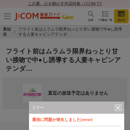
この夏、心を動かす作品特集 | J:COM TV
検索
CS番組一覧
番組表
番組
フライト前はムラムラ限界ねっとり甘い接吻で中●し誘導
表
する人妻キャビンアテンダ…
フライト前はムラムラ限界ねっとり甘
い接吻で中●し誘導する人妻キャビンア
テンダ…
直近の放送予定はありません
エラー
通信に問題が発生しました[error]