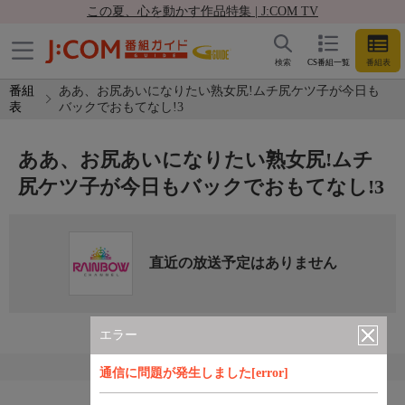
この夏、心を動かす作品特集 | J:COM TV
検索
CS番組一覧
番組表
番組
ああ、お尻あいになりたい熟女尻!ムチ尻ケツ子が今日も
表
バックでおもてなし!3
ああ、お尻あいになりたい熟女尻!ムチ
尻ケツ子が今日もバックでおもてなし!3
直近の放送予定はありません
エラー
通信に問題が発生しました[error]