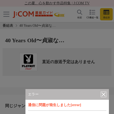
この夏、心を動かす作品特集 | J:COM TV
検索
CS番組一覧
番組表
番組表
40 Years Old〜貞淑な…
40 Years Old〜貞淑な…
直近の放送予定はありません
エラー
通信に問題が発生しました[error]
同じジャンルのおすすめ番組