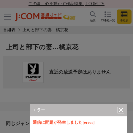
この夏、心を動かす作品特集 | J:COM TV
検索
CS番組一覧
番組表
番組表
上司と部下の妻…橘京花
上司と部下の妻…橘京花
直近の放送予定はありません
エラー
通信に問題が発生しました[error]
同じジャンルのおすすめ番組