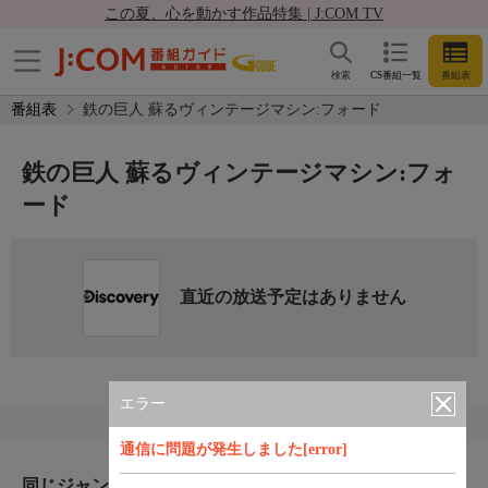
この夏、心を動かす作品特集 | J:COM TV
検索
CS番組一覧
番組表
番組表
鉄の巨人 蘇るヴィンテージマシン:フォード
鉄の巨人 蘇るヴィンテージマシン:フォ
ード
直近の放送予定はありません
エラー
通信に問題が発生しました[error]
同じジャンルのおすすめ番組