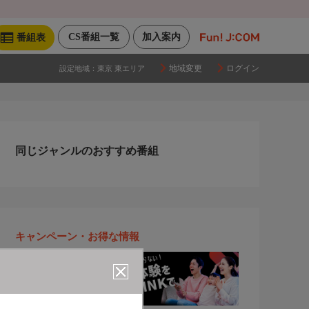
CS番組一覧
加入案内
番組表
地域変更
ログイン
設定地域：
東京 東エリア
同じジャンルのおすすめ番組
キャンペーン・お得な情報