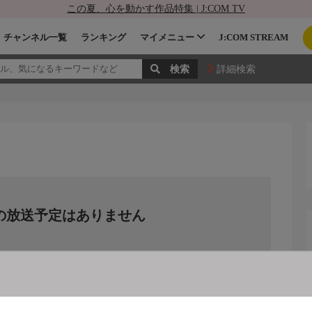
この夏、心を動かす作品特集 | J:COM TV
チャンネル一覧
ランキング
マイメニュー
J:COM STREAM
詳細検索
の放送予定はありません