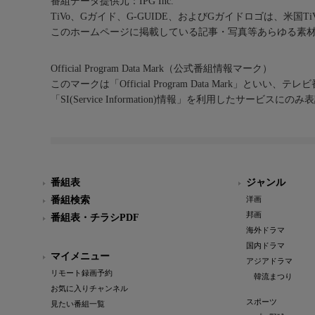
番組データ提供元：IPG Inc.
TiVo、Gガイド、G-GUIDE、およびGガイドロゴは、米国T
このホームページに掲載している記事・写真等あらゆる素
Official Program Data Mark（公式番組情報マーク）
このマークは「Official Program Data Mark」といい
「SI(Service Information)情報」を利用したサービ
番組表
ジャンル
番組検索
洋画
邦画
番組表・チラシPDF
海外ドラマ
国内ドラマ
マイメニュー
アジアドラマ
リモート録画予約
韓流まつり
お気に入りチャンネル
スポーツ
見たい番組一覧