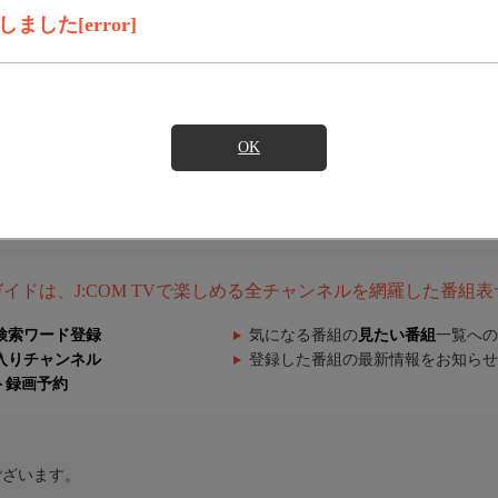
した[error]
OK
組ガイドは、J:COM TVで楽しめる全チャンネルを網羅した番組
検索ワード登録
気になる番組の
見たい番組
一覧への
入りチャンネル
登録した番組の最新情報をお知らせ
ト録画予約
ございます。