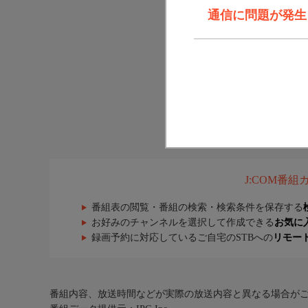
通信に問題が発生しま
J:COM番
番組表の閲覧・番組の検索・検索条件を保存する
お好みのチャンネルを選択して作成できる
お気に
録画予約に対応しているご自宅のSTBへの
リモー
番組内容、放送時間などが実際の放送内容と異なる場合が