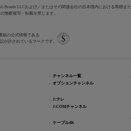
iVo Brands LLCおよび／またはその関連会社の日本国内における商標
材の無断複写・転載を禁じます。
、テレビ番組の公式情報である
スにのみ表記が許されているマークです。
チャンネル一覧
オプションチャンネル
J:テレ
J:COMチャンネル
ケーブル4K