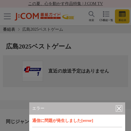
この夏、心を動かす作品特集 | J:COM TV
検索
CS番組一覧
番組表
番組表
広島2025ベストゲーム
広島2025ベストゲーム
直近の放送予定はありません
エラー
通信に問題が発生しました[error]
同じジャンルのおすすめ番組