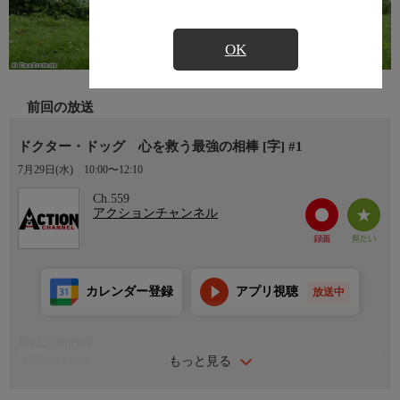
OK
前回の放送
ドクター・ドッグ 心を救う最強の相棒 [字] #1
7月29日(水)
10:00〜12:10
Ch.559
アクションチャンネル
カレンダー登録
アプリ視聴
放送中
番組詳細内容
もっと見る
▼番組詳細▼
心理学者パウルは、セラピー犬ケーテと動物介在療法の専門家と