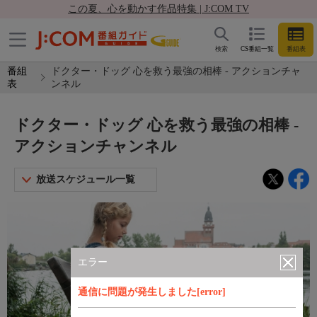
この夏、心を動かす作品特集 | J:COM TV
検索
CS番組一覧
番組表
番組
ドクター・ドッグ 心を救う最強の相棒 - アクションチャ
表
ンネル
ドクター・ドッグ 心を救う最強の相棒 -
アクションチャンネル
放送スケジュール一覧
エラー
通信に問題が発生しました[error]