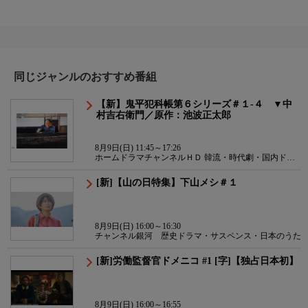
同じジャンルのおすすめ番組
【新】鬼平犯科帳第６シリーズ＃１-４ ▼中
村吉右衛門／原作：池波正太郎
8月9日(日) 11:45～17:26
ホームドラマチャンネルＨＤ 韓流・時代劇・国内ドラ
マ
[新]【山の日特集】下山メシ＃１
8月9日(日) 16:00～16:30
チャンネル銀河 歴史ドラマ・サスペンス・日本のうた
[新]労働監督官ドメニコ #1 [字]【独占日本初】
8月9日(日) 16:00～16:55