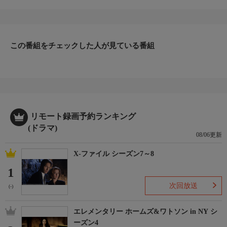
して活動。ある日、病院の看護部長ミラーから依頼が舞い込む。
植物状態の患者マリアが奇跡的に意識を取り戻し、驚くほどの回
復を見せ、数歩なら自力で歩ける状態に。マリアは5年前、当時3
歳の娘が道路に飛び出し、それをかばいバスにひかれて以降、植
物状態に陥っていた。厳しい現実に直面するマリアに、パウル＆
この番組をチェックした人が見ている番組
ケーテは彼女の闘志を呼び覚まそうと尽力する。
リモート録画予約ランキング
(ドラマ)
08/06更新
X-ファイル シーズン7～8
1
次回放送
(-)
エレメンタリー ホームズ&ワトソン in NY シ
ーズン4