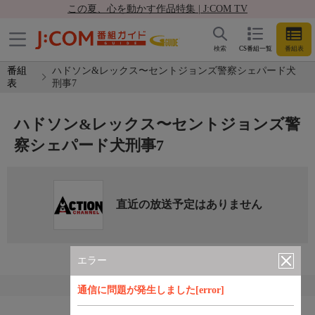
この夏、心を動かす作品特集 | J:COM TV
検索
CS番組一覧
番組表
番組
ハドソン&レックス〜セントジョンズ警察シェパード犬
表
刑事7
ハドソン&レックス〜セントジョンズ警
察シェパード犬刑事7
直近の放送予定はありません
エラー
通信に問題が発生しました[error]