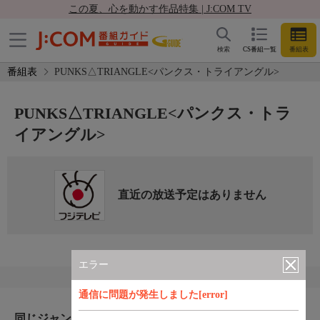
この夏、心を動かす作品特集 | J:COM TV
検索
CS番組一覧
番組表
番組表
PUNKS△TRIANGLE<パンクス・トライアングル>
PUNKS△TRIANGLE<パンクス・トラ
イアングル>
直近の放送予定はありません
エラー
通信に問題が発生しました[error]
同じジャンルのおすすめ番組