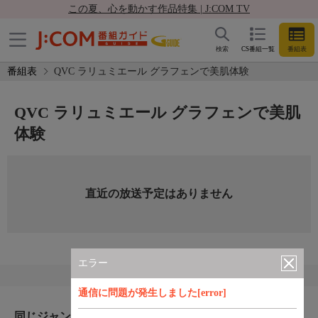
この夏、心を動かす作品特集 | J:COM TV
検索
CS番組一覧
番組表
番組表
QVC ラリュミエール グラフェンで美肌体験
QVC ラリュミエール グラフェンで美肌
体験
直近の放送予定はありません
エラー
通信に問題が発生しました[error]
同じジャンルのおすすめ番組